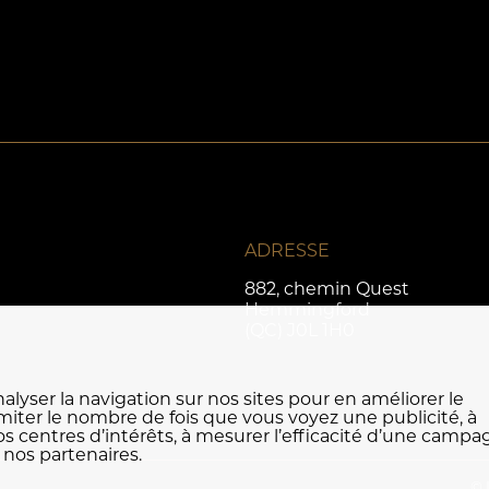
ADRESSE
882, chemin Quest
Hemmingford
(QC) J0L 1H0
lyser la navigation sur nos sites pour en améliorer le
iter le nombre de fois que vous voyez une publicité, à
os centres d’intérêts, à mesurer l’efficacité d’une camp
 nos partenaires.
© 