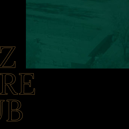
Z
RE
UB