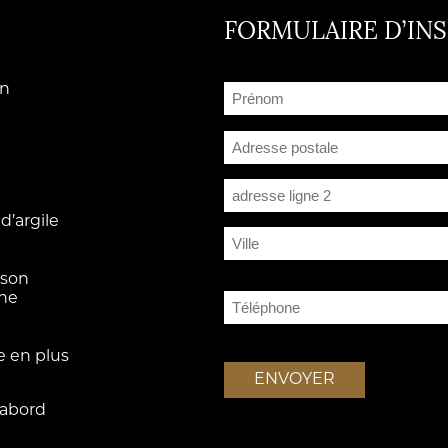
FORMULAIRE D’INS
Prénom
en
(Nécessaire)
Adresse
Adresse postale
Adresse ligne 2
d’argile
Ville
 son
Téléphone
une
(Nécessaire)
e en plus
ENVOYER
’abord