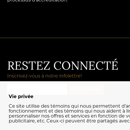
processus d’accréditation.
RESTEZ CONNECTÉ
Inscrivez-vous à notre infolettre!
Vie privée
Ce site utilise des témoins qui nous permettent d’ana
fonctionnement et des témoins qui nous aident à lim
personnaliser nos offres et services en fonction de v
publicitaire, etc. Ceux-ci peuvent être partagés avec
Paramètres de confidentialité
|
Politique de confidentialité