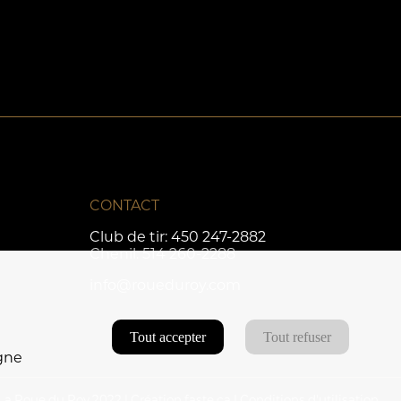
CONTACT
Club de tir:
450 247-2882
Chenil:
514 260-2288
info@roueduroy.com
Tout accepter
Tout refuser
agne
La Roue du Roy 2022 | Création
faste.ca
|
Conditions d'utilisation