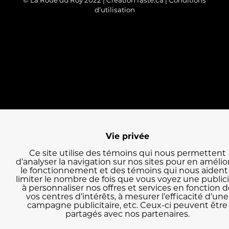
© La Roue du Roy 2022 | Création
faste.ca
|
Conditions
d'utilisation
Vie privée
Ce site utilise des témoins qui nous permettent
d’analyser la navigation sur nos sites pour en amélio
le fonctionnement et des témoins qui nous aident
limiter le nombre de fois que vous voyez une publici
à personnaliser nos offres et services en fonction d
vos centres d’intérêts, à mesurer l’efficacité d’une
campagne publicitaire, etc. Ceux-ci peuvent être
partagés avec nos partenaires.